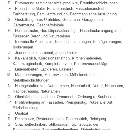
Entsorgung sämtlicher Abfallprodukte, Eternitbeschichtungen
Freundliche Maler. Fensteranstrich, Fassadenanstrich,
Farbberatung, Familienfreundlich, Fachmännische Ausführung
Gestaltung Ihres Umfeldes, Gerüstbau, Garagentore,
Gartenzäune, Geschäftslokale
Holzanstriche, Heizkörperlackierung, , Hochdruckreinigung von
Fassaden,Beton und Natursteinen
Individuelle Arbeitszeit, Innenbeschichtungen, Imprägnierungen,
Isolierungen
Jederzeit einsatzbereit, Jugendmaler
Kalkanstrich, Korrosionsanstrich, Kirchenmalereien,
Kammzugtechnik, Komplettservice, Kostenvoranschläge
Linienarbeiten, Lackieren, Lasieren
Marmorierungen, Musterwalzen, Möbelanstriche,
Metallbeschichtungen
Nachgestalten von Natursteinen, Nachtarbeit, Notruf, Neubauten,
Nachbetreuung, Naturfarben
Oberflächenbehandlung, Ornamente, Ordnung u. Sauberkeit
Profilverlegung an Fassaden, Preisgünstig, Putze aller Art,
Pilzbehandlung
Qualität
Reibeputze, Restaurierungen, Rohranstrich, Reinigung
Spachteltechniken, Stilfassaden, Spritzputze, der
Seniorenservice, Schimmelbehandlung, Sicherheitsfarben,